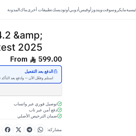
ئيسية
مايكروسوفت
ويندوز
أوفيس
أدوبي
أوتوديسك
تطبيقات أخرى
ماك
المدونة
4.2 &amp;
test 2025
From
599.00
ê
الدفع بعد التفعيل
استلم وفعّل الآن — وادفع بعد التأكد (خلال 48 ساعة، للأعضاء ال
توصيل فوري عبر واتساب
دفع آمن عبر تاب
ضمان الترخيص الأصلي
مشاركة: