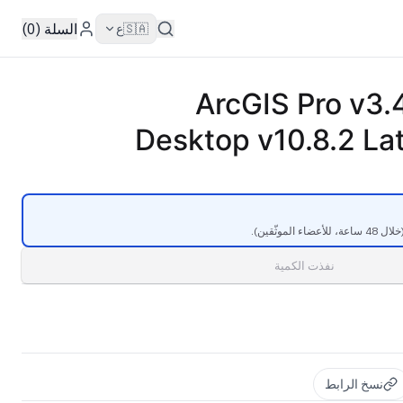
السلة (0)
🇸🇦
ع
ArcGIS Pro v3.
Desktop v10.8.2 La
موثّقين).
نفذت الكمية
نسخ الرابط