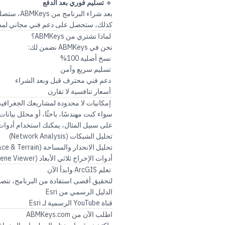
🔹
تسليم فوري بعد الدفع
بعد شراء البرنامج من
ABMKeys
، ستصلك
كذلك، ستحصل على دعم فني مجاني لمس
لماذا تشتري من ABMKeys؟
نحن في
ABMKeys
نضمن لك:
نسخ أصلية 100%
تسليم سريع وآمن
دعم فني محترف قبل وبعد الشراء
أسعار تنافسية لا تقارن
إمكانيات لا محدودة لمشاريعك الجغرافية
سواء كنت مهندسًا، باحثًا، أو محلل بيانات
على سبيل المثال، يمكنك استخدام أدوات
تحليل الشبكات (Network Analysis)
تحليل الانحدار والمساحة (Surface & Terrain)
أدوات الإخراج ثلاثي الأبعاد (3D Scene Viewer)
تعلم ArcGIS وابدأ الآن
لتحقيق أقصى استفادة من البرنامج، ننصح
الدليل الرسمي من Esri
قناة YouTube الرسمية لـ Esri
اطلب الآن من
ABMKeys.com