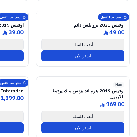
ICENSE
GENUINE SOFTWARE LICENSE
2021 Pro Plus
Office
abm
keys
Lifetime
Windows • 1 Device • Lifetime
الدفع بعد التفعيل
الدفع بعد التفعيل
Microsoft
Microsoft
اوفيس 2021 برو بلس دائم
اوفيس 2019 برو بلس دائم
39.00
49.00
ê
ê
أضف للسلة
اشتر الآن
ICENSE
e
GENUINE SOFTWARE LICENSE
2019 Home & Business
Office
abm
keys
Lifetime
Mac • 1 Device • Lifetime
الدفع بعد التفعيل
Microsoft
Mac
اوفيس 2019 هوم اند بزنس ماك يرتبط
Enterprise
بالايميل
1,899.00
169.00
ê
أضف للسلة
اشتر الآن