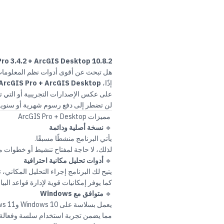
ArcGIS Pro 3.4.2 + ArcGIS Desktop 10.8.2 - النسخة الدائمة (Windows) | احصل ع
هل تبحث عن أقوى أدوات نظم المعلومات الجغرافية (GIS) لإنشاء الخرائط وت
إذًا،
ArcGIS Pro + ArcGIS Desktop
على عكس الإصدارات التجريبية أو التي تع
لن تضطر إلى دفع رسوم شهرية أو سنوية أ
مميزات ArcGIS Pro + Desktop
🔹
نسخة أصلية ودائمة
يأتي البرنامج منشطًا مسبقًا.
لذلك، لا حاجة لمفتاح تنشيط أو خطوات م
🔹
أدوات تحليل مكانية احترافية
يتيح لك البرنامج إجراء التحليل المكاني،
كما يوفر إمكانيات قوية لإدارة قواعد البيانات الجغرا
🔹
متوافق مع Windows
يعمل بسلاسة على Windows 10 وWindows 11.
مما يضمن تجربة استخدام سلسة وفعالة.