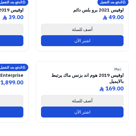
الدفع بعد التفعيل
الدفع بعد التفعيل
Microsoft
Microsoft
اوفيس 2021 برو بلس دائم
اوفيس 2019 برو بلس دائم
39.00
49.00
ê
ê
أضف للسلة
اشتر الآن
ICENSE
e
GENUINE SOFTWARE LICENSE
2019 Home & Business
Office
abm
keys
Lifetime
Mac • 1 Device • Lifetime
الدفع بعد التفعيل
Microsoft
Mac
اوفيس 2019 هوم اند بزنس ماك يرتبط
Enterprise
بالايميل
1,899.00
169.00
ê
أضف للسلة
اشتر الآن