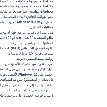
مخططات انسيابية متقدمة
لإنشاء تصورا
مخططات هندسية ومعمارية
دقيقة باستخ
مخططات تنظيمية احترافية
لعرض هيكلة 
دعم القوالب الجاهزة
لإنشاء المخططات ب
تكامل مع
Microsoft 365
لتعزيز التعاو
متطلبات التشغيل
قبل الشراء، تأكد من توافق جهازك مع متطل
نظام التشغيل:
Windows
10
أو
11
(لإصدارا
المعالج:
1.6 جيجاهرتز أو أسرع.
ذاكرة الوصول العشوائي (RAM):
4 جيجابايت على الأقل.
مساحة تخزين:
10 جيجابايت متاحة.
روابط مهمة لتحسين تجربتك
تعرف على جميع منتجاتنا الأصلية من م
دليل مايكروسوفت الرسمي حول استخدام sio
احصل على Windows 11 لأفضل تجربة مع Visio 2024
هل لديك أي استفسار؟ نحن هنا لمساعدت
إذا كنت بحاجة إلى مساعدة في التفعيل أ
سريع واحترافي لضمان رضاك التام.
لا تفوت فرصة الحصول على ترخيص MS Visio Pro 2024 الأصلي اليوم، وابدأ في تصميم مخططاتك باحترافية وسهولة.