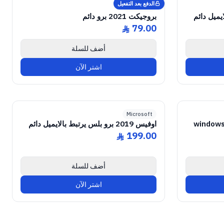
الدفع بعد التفعيل
Microsoft
بروجيكت 2021 برو دائم
79.00
ê
أضف للسلة
اشتر الآن
GENUINE SOFTWARE LICENSE
2019 Pro Plus
Office
GENUI
20
abm
keys
Windows • 1 Device • Lifetime
Windows
Microsoft
windows
اوفيس 2019 برو بلس يرتبط بالايميل دائم
199.00
ê
أضف للسلة
اشتر الآن