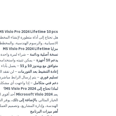
MS Visio Pro 2024 Lifetime 10 pcs – تصميم المخططات الاحترافية بسهول
الانسيابية، والرسوم الهندسية، والمخططا
مزايا MS Visio Pro 2024 Lifetime
نسخة أصلية ودائمة
– شراء لمرة واحدة و
يدعم 10 أجهزة
– يمكن تثبيته واستخدامه على 10 أجهزة في آنٍ واحد، لكنه غير قابل للنقل إلى أجهزة
متوافق مع ويندوز
10
و
11
– يعمل بأداء
إعادة التنشيط بعد الفورمات
– لن تفقد ال
تسليم فوري
– يتم إرسال الرابط مباشرة ع
دعم فني متكامل
– إذا واجهت أي مشكلة
لماذا تحتاج إلى MS Visio Pro 2024؟
يعد
Microsoft Visio 2024
أحد أقوى ا
الخيار المثالي.
بالإضافة إلى ذلك،
يوفر الع
الهندسة، وإدارة المشاريع، وتصميم العمل
أهم ميزات البرنامج