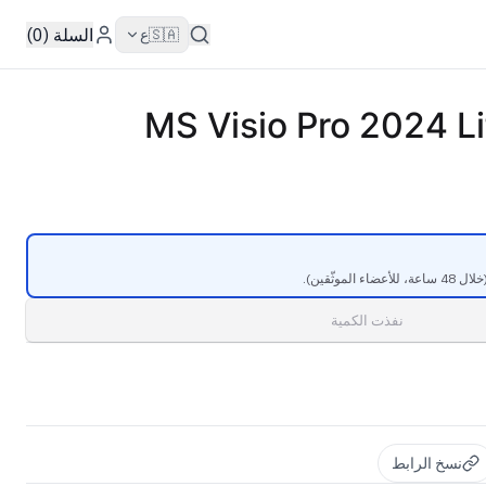
السلة (0)
🇸🇦
ع
MS Visio Pro 2024 Li
موثّقين).
نفذت الكمية
نسخ الرابط