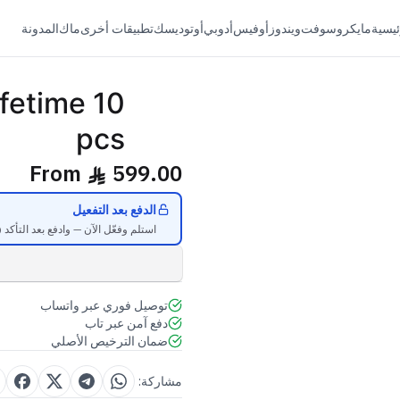
ئيسية
مايكروسوفت
ويندوز
أوفيس
أدوبي
أوتوديسك
تطبيقات أخرى
ماك
المدونة
fetime 10
W
pcs
From
599.00
ê
الدفع بعد التفعيل
استلم وفعّل الآن — وادفع بعد التأكد (خلال 48 ساعة، للأعضاء ال
توصيل فوري عبر واتساب
دفع آمن عبر تاب
ضمان الترخيص الأصلي
مشاركة: