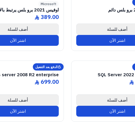
Microsoft
اوفيس 2021 برو بلس يرتبط بالايميل دائم
389.00
ê
أضف للسلة
أضف للسلة
اشتر الآن
اشتر الآن
NE SOFTWARE LICENSE
08 Enterprise R2
Windows Server
GENUINE SOFTWARE L
2022 Enterpris
SQL Server
abm
keys
abm
keys
 • 1 Device • Lifetime
Windows • 1 Device • 
الدفع بعد التفعيل
Microsoft
 server 2008 R2 enterprise
SQL Server 2022 
699.00
ê
ê
أضف للسلة
أضف للسلة
اشتر الآن
اشتر الآن