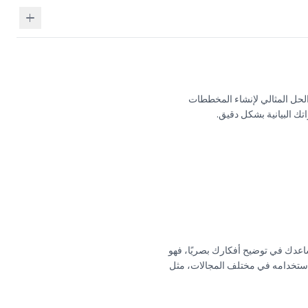
ة متطورة لإنشاء المخططات والرسوم البيانية بدقة واحترافية؟ MS Visio Pro 2024 Lifetime 10 pcs هو الحل المثالي لإنشاء المخططات
تك البيانية بشكل دقيق.
اعدك في توضيح أفكارك بصريًا، فهو
تخدامه في مختلف المجالات، مثل