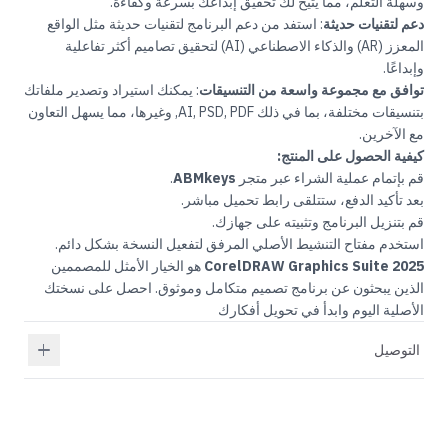
وسهلة التعلم، مما يتيح لك تحقيق إبداعك بسرعة وكفاءة.
دعم لتقنيات حديثة
: استفد من دعم البرنامج لتقنيات حديثة مثل الواقع
المعزز (AR) والذكاء الاصطناعي (AI) لتحقيق تصاميم أكثر تفاعلية
وإبداعًا.
توافق مع مجموعة واسعة من التنسيقات
: يمكنك استيراد وتصدير ملفاتك
بتنسيقات مختلفة، بما في ذلك AI, PSD, PDF, وغيرها، مما يسهل التعاون
مع الآخرين.
كيفية الحصول على المنتج:
قم بإتمام عملية الشراء عبر متجر
ABMkeys
.
بعد تأكيد الدفع، ستتلقى رابط تحميل مباشر.
قم بتنزيل البرنامج وتثبيته على جهازك.
استخدم مفتاح التنشيط الأصلي المرفق لتفعيل النسخة بشكل دائم.
Graphics Suite 2025
CorelDRAW
هو الخيار الأمثل للمصممين
الذين يبحثون عن برنامج تصميم متكامل وموثوق. احصل على نسختك
الأصلية اليوم وابدأ في تحويل أفكارك
التوصيل