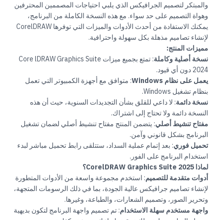
والمبتكر لتصميم الجرافيكس الذي يلبي احتياجات المصممين المحترفين
وهواة التصميم على حد سواء. مع هذه النسخة الكاملة من البرنامج،
يمكنك الاستفادة من أحدث الأدوات والميزات التي توفرها CorelDRAW
لإنشاء تصاميم مذهلة بكل سهولة واحترافية.
مميزات المنتج:
نسخة أصلية وكاملة
: تمتع بجميع ميزات Core lDRAW Graphics Suite
2024 دون أي قيود.
يعمل على نظام Windows
: متوافق مع أجهزة الكمبيوتر التي تعمل
بنظام تشغيل Windows.
نسخة دائمة
: لا داعي للقلق بشأن التجديدات السنوية، حيث أن هذه
النسخة دائمة ولا تحتاج إلى اشتراك.
مفتاح تنشيط أصلي
: يتضمن المنتج مفتاح تنشيط أصلي لضمان تشغيل
البرنامج بشكل قانوني وآمن.
تحميل فوري
: بعد إتمام عملية السداد، ستتلقى رابط تحميل مباشر لبدء
استخدام البرنامج على الفور.
لماذا CorelDRAW Graphics Suite 2025؟
أدوات متقدمة للتصميم
: استخدم مجموعة واسعة من الأدوات المتطورة
لإنشاء تصاميم جرافيكس عالية الجودة، بما في ذلك الرسومات المتجهة،
وتحرير الصور، وتصميم الشعارات، والطباعة، وغيرها.
واجهة مستخدم سهلة الاستخدام
: تم تصميم واجهة البرنامج لتكون بديهية