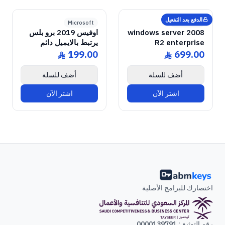
GENUINE SOFTWARE
2019 Pro Plus
Office
GENUINE SOFTWARE
2008 Enterprise R2
Windows Server
abm
keys
abm
keys
Windows • 1 Device • Lifetime
Windows • 1 Device • Lifetime
LICENSE
LICENSE
الدفع بعد التفعيل
Microsoft
Microsoft
windows server 2008
اوفيس 2019 برو بلس
R2 enterprise
يرتبط بالايميل دائم
199.00
699.00
ê
ê
أضف للسلة
أضف للسلة
اشتر الآن
اشتر الآن
اختصارك للبرامج الأصلية
رقم التوثيق: 0000139791