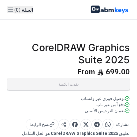
السلة (0)
GENUINE SOFTWARE LICENSE
Graphics Suite 2025
CorelDRAW
abm
keys
Windows • 1 Device • Lifetime
CorelDRAW Graphics
Suite 2025
From
699.00
ê
نفذت الكمية
توصيل فوري عبر واتساب
دفع آمن عبر تاب
ضمان الترخيص الأصلي
مشاركة:
نسخ الرابط
تطبيق
CorelDRAW Graphics Suite 2025
هو الحل الشامل