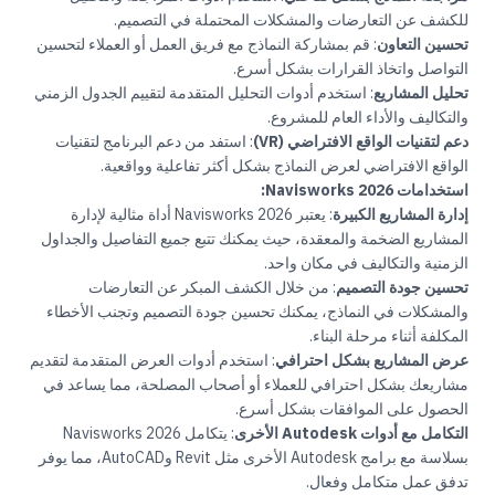
للكشف عن التعارضات والمشكلات المحتملة في التصميم.
تحسين التعاون
: قم بمشاركة النماذج مع فريق العمل أو العملاء لتحسين
التواصل واتخاذ القرارات بشكل أسرع.
تحليل المشاريع
: استخدم أدوات التحليل المتقدمة لتقييم الجدول الزمني
والتكاليف والأداء العام للمشروع.
دعم لتقنيات الواقع الافتراضي (VR)
: استفد من دعم البرنامج لتقنيات
الواقع الافتراضي لعرض النماذج بشكل أكثر تفاعلية وواقعية.
استخدامات Navisworks 2026:
إدارة المشاريع الكبيرة
: يعتبر Navisworks 2026 أداة مثالية لإدارة
المشاريع الضخمة والمعقدة، حيث يمكنك تتبع جميع التفاصيل والجداول
الزمنية والتكاليف في مكان واحد.
تحسين جودة التصميم
: من خلال الكشف المبكر عن التعارضات
والمشكلات في النماذج، يمكنك تحسين جودة التصميم وتجنب الأخطاء
المكلفة أثناء مرحلة البناء.
عرض المشاريع بشكل احترافي
: استخدم أدوات العرض المتقدمة لتقديم
مشاريعك بشكل احترافي للعملاء أو أصحاب المصلحة، مما يساعد في
الحصول على الموافقات بشكل أسرع.
التكامل مع أدوات Autodesk الأخرى
: يتكامل Navisworks 2026
بسلاسة مع برامج Autodesk الأخرى مثل Revit وAutoCAD، مما يوفر
تدفق عمل متكامل وفعال.