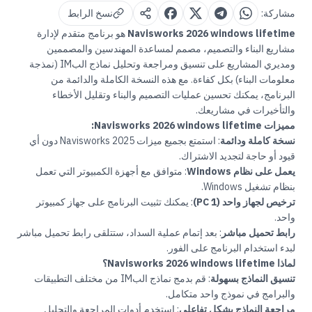
مشاركة:
نسخ الرابط
Navisworks 2026 windows lifetime
هو برنامج متقدم لإدارة
مشاريع البناء والتصميم، مصمم لمساعدة المهندسين والمصممين
ومديري المشاريع على تنسيق ومراجعة وتحليل نماذج البIM (نمذجة
معلومات البناء) بكل كفاءة. مع هذه النسخة الكاملة والدائمة من
البرنامج، يمكنك تحسين عمليات التصميم والبناء وتقليل الأخطاء
والتأخيرات في مشاريعك.
مميزات Navisworks 2026 windows lifetime:
نسخة كاملة ودائمة
: استمتع بجميع ميزات Navisworks 2025 دون أي
قيود أو حاجة لتجديد الاشتراك.
يعمل على نظام Windows
: متوافق مع أجهزة الكمبيوتر التي تعمل
بنظام تشغيل Windows.
ترخيص لجهاز واحد (1 PC)
: يمكنك تثبيت البرنامج على جهاز كمبيوتر
واحد.
رابط تحميل مباشر
: بعد إتمام عملية السداد، ستتلقى رابط تحميل مباشر
لبدء استخدام البرنامج على الفور.
لماذا Navisworks 2026 windows lifetime؟
تنسيق النماذج بسهولة
: قم بدمج نماذج البIM من مختلف التطبيقات
والبرامج في نموذج واحد متكامل.
مراجعة النماذج بشكل تفاعلي
: استخدم أدوات المراجعة والتحليل