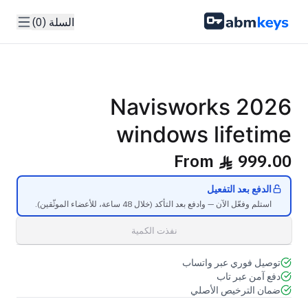
السلة (0)
GENUINE SOFTWARE LICENSE
Navisworks
2026
abm
keys
Windows • 1 Device • Lifetime
Navisworks 2026
windows lifetime
From
999.00
ê
الدفع بعد التفعيل
استلم وفعّل الآن — وادفع بعد التأكد (خلال 48 ساعة، للأعضاء الموثّقين).
نفذت الكمية
توصيل فوري عبر واتساب
دفع آمن عبر تاب
ضمان الترخيص الأصلي