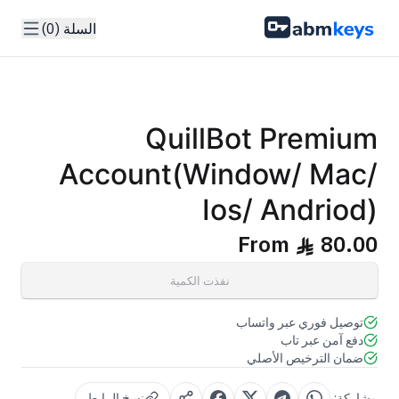
السلة (0)
GENUINE SOFTWARE LICENSE
Premium
QuillBot
abm
keys
All Platforms • 1 Account • Subscription
QuillBot Premium
Account(Window/ Mac/
Ios/ Andriod)
From
80.00
ê
نفذت الكمية
توصيل فوري عبر واتساب
دفع آمن عبر تاب
ضمان الترخيص الأصلي
مشاركة:
نسخ الرابط