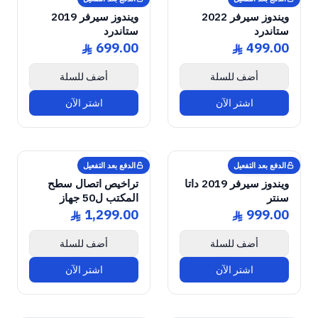
LICENSE
LICENSE
Microsoft
Microsoft
ويندوز سيرفر 2022
ويندوز سيرفر 2019
ستاندرد
ستاندرد
699.00
499.00
ê
ê
أضف للسلة
أضف للسلة
اشتر الآن
اشتر الآن
GENUINE SOFTWARE
Remote Desktop
RDS CALs
GENUINE SOFTWARE
Windows Server
2019 Datacenter
abm
keys
abm
keys
ows Server • 50 Devices • Lifetime
Windows • 1 Device • Lifetime
LICENSE
LICENSE
الدفع بعد التفعيل
الدفع بعد التفعيل
Microsoft
Microsoft
ويندوز سيرفر 2019 داتا
تراخيص اتصال سطح
سنتر
المكتب ل50 جهاز
1,299.00
999.00
ê
ê
أضف للسلة
أضف للسلة
اشتر الآن
اشتر الآن