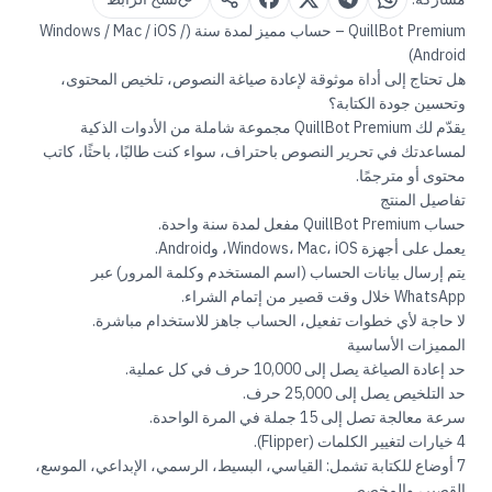
QuillBot Premium – حساب مميز لمدة سنة (Windows / Mac / iOS /
Android)
هل تحتاج إلى أداة موثوقة لإعادة صياغة النصوص، تلخيص المحتوى،
وتحسين جودة الكتابة؟
يقدّم لك QuillBot Premium مجموعة شاملة من الأدوات الذكية
لمساعدتك في تحرير النصوص باحتراف، سواء كنت طالبًا، باحثًا، كاتب
محتوى أو مترجمًا.
تفاصيل المنتج
حساب QuillBot Premium مفعل لمدة سنة واحدة.
يعمل على أجهزة Windows، Mac، iOS، وAndroid.
يتم إرسال بيانات الحساب (اسم المستخدم وكلمة المرور) عبر
WhatsApp خلال وقت قصير من إتمام الشراء.
لا حاجة لأي خطوات تفعيل، الحساب جاهز للاستخدام مباشرة.
المميزات الأساسية
حد إعادة الصياغة يصل إلى 10,000 حرف في كل عملية.
حد التلخيص يصل إلى 25,000 حرف.
سرعة معالجة تصل إلى 15 جملة في المرة الواحدة.
4 خيارات لتغيير الكلمات (Flipper).
7 أوضاع للكتابة تشمل: القياسي، البسيط، الرسمي، الإبداعي، الموسع،
القصير، والمخصص.