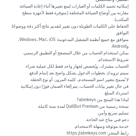
إمكانية تجميد الكلمات أو العبارات لمنع تغييرها أثناء إعادة الصياغة.
مقارنة بين أوضاع الصياغة المختلفة (متوفرة فقط لأجهزة سطح
المكتب).
الحفاظ على الكلمات الطويلة دون تغيير لتقديم نتائج أكثر دقة ووضوحًا.
التوافق
متوافق مع جميع أنظمة التشغيل المدعومة: Windows، Mac، iOS،
وAndroid.
يمكن استخدام الحساب من خلال المتصفح أو التطبيق الرسمي.
شروط الاستخدام
الحساب مشترك، ويُخصص لجهاز واحد فقط لكل عملية شراء.
سيتم تزويدك بخطوات الدخول بشكل واضح بعد إتمام الدفع.
لا يُسمح بتغيير اسم المستخدم، كلمة المرور، أو نوع الخطة.
في حال تغيير بيانات الحساب، يتم إلغاء الضمان فورًا دون إمكانية
استرداد المبلغ.
لماذا هذا المنتج من abmkeys؟
نسخة رسمية من QuillBot Premium لمدة سنة كاملة.
تسليم سريع وآمن.
دعم فني متاح عند الحاجة.
خدمة موثوقة وسهلة الاستخدام.
رابط المتجر:
https://abmkeys.com