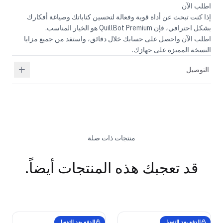
اطلب الآن
إذا كنت تبحث عن أداة قوية وفعالة لتحسين كتاباتك وصياغة أفكارك
بشكل احترافي، فإن
Premium هو الخيار المناسب.
QuillBot
اطلب الآن واحصل على حسابك خلال دقائق، واستفد من جميع مزايا
النسخة المميزة على جهازك.
التوصيل
منتجات ذات صلة
قد تعجبك هذه المنتجات أيضاً.
GENUINE SOFTWARE
Windows Server
2019 Standard
GENUINE SOFTWARE
Windows Server
2022 Standard
abm
keys
abm
keys
Windows • 1 Device • Lifetime
Windows • 1 Device • Lifetime
الدفع بعد التفعيل
الدفع بعد التفعيل