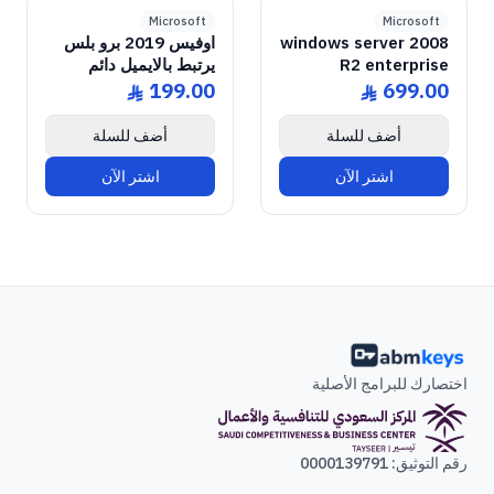
GENUINE SOFTWARE
2019 Pro Plus
Office
GENUINE SOFTWARE
2008 Enterprise R2
Windows Server
abm
keys
abm
keys
Windows • 1 Device • Lifetime
Windows • 1 Device • Lifetime
LICENSE
LICENSE
Microsoft
Microsoft
windows server 2008
اوفيس 2019 برو بلس
R2 enterprise
يرتبط بالايميل دائم
199.00
699.00
ê
ê
أضف للسلة
أضف للسلة
اشتر الآن
اشتر الآن
اختصارك للبرامج الأصلية
رقم التوثيق: 0000139791