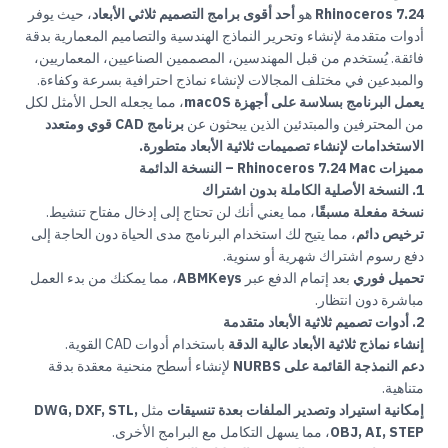
Rhinoceros 7.24
هو
أحد أقوى برامج التصميم ثلاثي الأبعاد
، حيث يوفر
أدوات متقدمة لإنشاء وتحرير النماذج الهندسية والتصاميم المعمارية بدقة
فائقة. يُستخدم من قبل المهندسين، المصممين الصناعيين، المعماريين،
والمبدعين في مختلف المجالات لإنشاء نماذج احترافية بسرعة وكفاءة.
يعمل البرنامج بسلاسة على أجهزة macOS
، مما يجعله الحل الأمثل لكل
من المحترفين والمبتدئين الذين يبحثون عن
برنامج CAD قوي ومتعدد
الاستخدامات لإنشاء تصميمات ثلاثية الأبعاد متطورة.
مميزات Rhinoceros 7.24 Mac – النسخة الدائمة
1. النسخة الأصلية الكاملة بدون اشتراك
نسخة مفعلة مسبقًا
، مما يعني أنك لن تحتاج إلى إدخال مفتاح تنشيط.
ترخيص دائم
، مما يتيح لك استخدام البرنامج مدى الحياة دون الحاجة إلى
دفع رسوم اشتراك شهرية أو سنوية.
تحميل فوري
بعد إتمام الدفع عبر
ABMKeys
، مما يمكنك من بدء العمل
مباشرة دون انتظار.
2. أدوات تصميم ثلاثية الأبعاد متقدمة
إنشاء نماذج ثلاثية الأبعاد عالية الدقة
باستخدام أدوات CAD القوية.
دعم النمذجة القائمة على NURBS
لإنشاء أسطح منحنية معقدة بدقة
متناهية.
إمكانية استيراد وتصدير الملفات بعدة تنسيقات
مثل
DWG, DXF, STL,
OBJ, AI, STEP
، مما يسهل التكامل مع البرامج الأخرى.