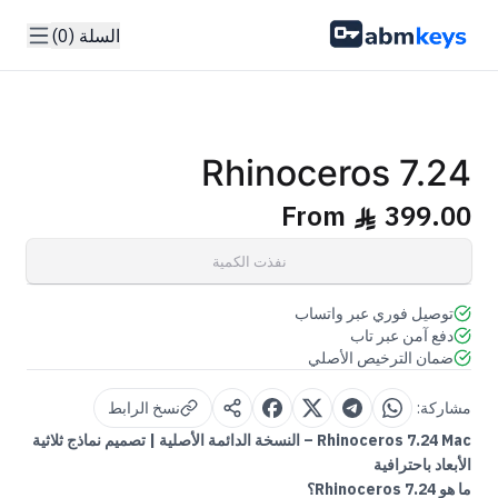
السلة (0)
GENUINE SOFTWARE LICENSE
Rhinoceros
7
abm
keys
Windows • 1 Device • Lifetime
Rhinoceros 7.24
From
399.00
ê
نفذت الكمية
توصيل فوري عبر واتساب
دفع آمن عبر تاب
ضمان الترخيص الأصلي
مشاركة:
نسخ الرابط
Rhinoceros 7.24 Mac – النسخة الدائمة الأصلية | تصميم نماذج ثلاثية
الأبعاد باحترافية
ما هو Rhinoceros 7.24؟