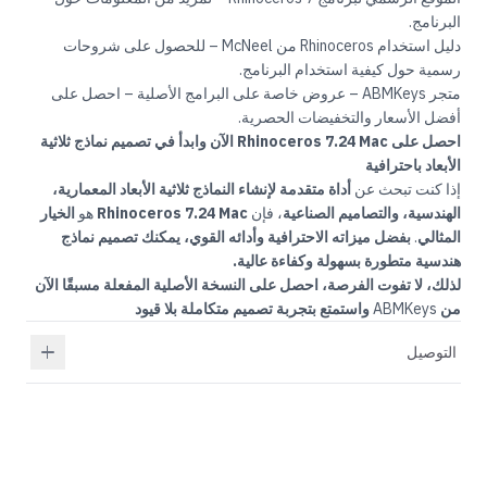
البرنامج.
دليل استخدام Rhinoceros من McNeel
– للحصول على شروحات
رسمية حول كيفية استخدام البرنامج.
متجر ABMKeys – عروض خاصة على البرامج الأصلية
– احصل على
أفضل الأسعار والتخفيضات الحصرية.
احصل على Rhinoceros 7.24 Mac الآن وابدأ في تصميم نماذج ثلاثية
الأبعاد باحترافية
إذا كنت تبحث عن
أداة متقدمة لإنشاء النماذج ثلاثية الأبعاد المعمارية،
الهندسية، والتصاميم الصناعية
، فإن
Rhinoceros 7.24 Mac
هو
الخيار
المثالي
.
بفضل ميزاته الاحترافية وأدائه القوي، يمكنك تصميم نماذج
هندسية متطورة بسهولة وكفاءة عالية.
لذلك، لا تفوت الفرصة، احصل على النسخة الأصلية المفعلة مسبقًا الآن
من
ABMKeys
واستمتع بتجربة تصميم متكاملة بلا قيود
التوصيل