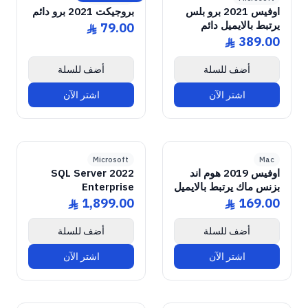
اوفيس 2021 برو بلس
بروجيكت 2021 برو دائم
يرتبط بالايميل دائم
79.00
ê
389.00
ê
أضف للسلة
أضف للسلة
اشتر الآن
اشتر الآن
GENUINE SOFTWARE
2022 Enterprise
SQL Server
2019 Home & Business
GENUINE SOFTWARE
Office
abm
keys
abm
keys
Windows • 1 Device • Lifetime
Mac • 1 Device • Lifetime
LICENSE
LICENSE
Microsoft
Mac
اوفيس 2019 هوم اند
SQL Server 2022
بزنس ماك يرتبط بالايميل
Enterprise
1,899.00
169.00
ê
ê
أضف للسلة
أضف للسلة
اشتر الآن
اشتر الآن