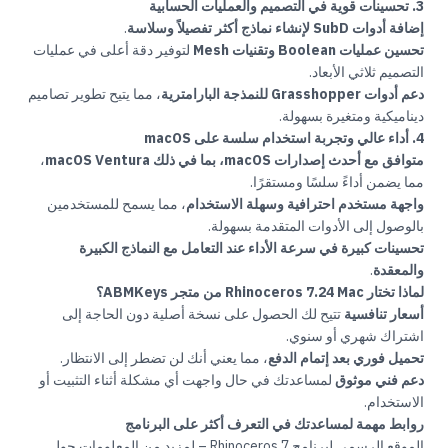
3. تحسينات قوية في التصميم والعمليات الحسابية
إضافة أدوات SubD لإنشاء نماذج أكثر تفصيلاً وسلاسة
.
تحسين عمليات Boolean وتقنيات Mesh
لتوفير دقة أعلى في عمليات
التصميم ثلاثي الأبعاد.
دعم أدوات Grasshopper للنمذجة البارامترية
، مما يتيح تطوير تصاميم
ديناميكية ومتغيرة بسهولة.
4. أداء عالي وتجربة استخدام سلسة على macOS
متوافق مع أحدث إصدارات macOS، بما في ذلك macOS Ventura
،
مما يضمن أداءً سلسًا ومستقرًا.
واجهة مستخدم احترافية وسهلة الاستخدام
، مما يسمح للمستخدمين
بالوصول إلى الأدوات المتقدمة بسهولة.
تحسينات كبيرة في سرعة الأداء عند التعامل مع النماذج الكبيرة
والمعقدة
.
لماذا تختار Rhinoceros 7.24 Mac من متجر ABMKeys؟
أسعار تنافسية
تتيح لك الحصول على نسخة أصلية دون الحاجة إلى
اشتراك شهري أو سنوي.
تحميل فوري بعد إتمام الدفع
، مما يعني أنك لن تضطر إلى الانتظار.
دعم فني موثوق
لمساعدتك في حال واجهت أي مشكلة أثناء التثبيت أو
الاستخدام.
روابط مهمة لمساعدتك في التعرف أكثر على البرنامج
الموقع الرسمي لبرنامج Rhinoceros 7
– لمزيد من المعلومات حول