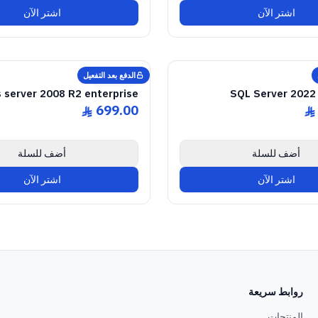
اشتر الآن
اشتر الآن
NE SOFTWARE LICENSE
08 Enterprise R2
Windows Server
GENUINE SOFTWARE L
2022 Enterpris
SQL Server
abm
keys
abm
keys
 • 1 Device • Lifetime
Windows • 1 Device • 
الدفع بعد التفعيل
Microsoft
 server 2008 R2 enterprise
SQL Server 2022 
699.00
ê
ê
أضف للسلة
أضف للسلة
اشتر الآن
اشتر الآن
روابط سريعة
المنتجات