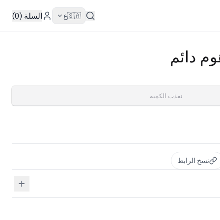
السلة (0)
🇸🇦
ع
نفذت الكمية
نسخ الرابط