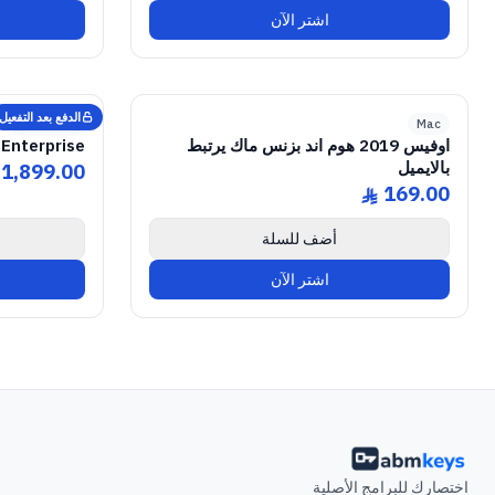
اشتر الآن
ICENSE
e
GENUINE SOFTWARE LICENSE
2019 Home & Business
Office
abm
keys
Lifetime
Mac • 1 Device • Lifetime
الدفع بعد التفعيل
Microsoft
Mac
اوفيس 2019 هوم اند بزنس ماك يرتبط
Enterprise
بالايميل
1,899.00
169.00
ê
أضف للسلة
اشتر الآن
اختصارك للبرامج الأصلية