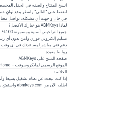
انسخ المفتاح والصقه في الحقل المخص
اضغط على "التالي" وانتظر بضع ثوانٍ حتى
في حال واجهت أي مشكلة، تواصل معنا عب
لماذا ABMKeys هو خيارك الأفضل؟
جميع التراخيص أصلية ومضمونة 100%
تسليم إلكتروني فوري وآمن بدون أي ر
دعم فني مباشر لمساعدتك في أي وقت
روابط مفيدة
صفحة المنتج على ABMKeys
الموقع الرسمي لمايكروسوفت – Windows 11 Home
الخلاصة
إذا كنت تبحث عن نظام تشغيل بسيط وآم
اطلبه الآن من
abmkeys.com
واستمتع بث