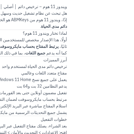
ويندوز 11 هوم – ترخيص دائم │ أصلي │ متعدد اللغات
هل تبحث عن نظام تشغيل حديث وسهل الاس
إذًا، ويندوز 11 هوم من
ABMKeys
هو الخ
دائم مدى الحياة
.
لماذا تختار ويندوز 11 هوم؟
أولًا، هذا الإصدار مخصص للمستخدمين الذ
ثانيًا،
يرتبط المفتاح بحساب مايكروسوف
كما أنه يدعم
جميع اللغات
، بما في ذلك ا
أبرز المميزات
ترخيص دائم مدى الحياة لمستخدم واحد
مفتاح متعدد اللغات وعالمي
يعمل على جميع نسخ Windows 11 Home الرسمية
يدعم النظامين 32 بت و64 بت
تفعيل مضمون أونلاين حتى بعد الفورمات
مرتبط بحساب مايكروسوفت لضمان التفع
استلام المفتاح مباشرة عبر البريد الإلكتر
يشمل جميع التحديثات الرسمية من ماي
خطوات التفعيل
بعد الشراء، يصلك مفتاح التفعيل عبر البر
افتح: الإعدادات > التحديث والأمان > التن