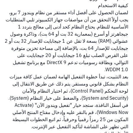
كيفية الاستخدام
لضمان الحصول على أفضل أداء مستقر من نظام ويندوز 7 برو،
يجب أولاً التحقق من أن مواصفات جهاز الكمبيوتر تلبي المتطلبات
الأساسية للنظام. يحتاج النظام كحد أدنى إلى معالج بتردد 1
جيجاهرتز أو أسرع (بمعمارية 32 بت أو 64 بت)، وذاكرة وصول
عشوائي (RAM) بسعة لا تقل عن 1 جيجابايت للإصدار 32 بت أو 2
جيجابايت للإصدار 64 بت، بالإضافة إلى مساحة تخزين متوفرة
على القرص الصلب تبلغ 16 جيجابايت أو 20 جيجابايت على
التوالي، وبطاقة رسوميات تدعم DirectX 9 مع برنامج تشغيل
WDDM 1.0.
بعد التثبيت، تبدأ خطوة التفعيل الهامة لضمان عمل كافة ميزات
النظام بشكل قانوني ومستقر. يتم ذلك عن طريق الانتقال إلى
لوحة التحكم (Control Panel)، ثم اختيار النظام والأمان
(System and Security)، والضغط على خيار النظام (System).
في أسفل النافذة، ستجد خيار "تفعيل ويندوز الآن" (Activate
Windows Now)، قم بالنقر عليه وإدخال مفتاح المنتج الأصلي
المكون من 25 رمزاً رقمياً وحرفياً، ثم اتبع الخطوات البسيطة
التي تظهر على الشاشة لتأكيد التفعيل عبر الإنترنت.