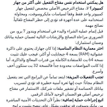
هل يمكنني استخدام نفس مفتاح التفعيل على أكثر من جهاز
كمبيوتر؟
لا، مفتاح الترخيص الأصلي مخصص لتفعيل جهاز
كمبيوتر واحد فقط وفقاً لسياسات مايكروسوفت، ومحاولة
استخدامه على عدة أجهزة قد تؤدي إلى حظر المفتاح تلقائياً.
نصائح مهمة
قبل إتمام عملية الشراء والبدء في استخدام ويندوز 7 برو، من
الضروري مراعاة النصائح والإرشادات التالية لضمان حماية بياناتك
وضمان استثمارك:
اختر معمارية النظام المناسبة:
إذا كان جهازك يحتوي على ذاكرة
عشوائية (RAM) بسعة 4 جيجابايت أو أكثر، فيجب عليك تثبيت
نسخة 64 بت للاستفادة الكاملة من قدرات المعالج والذاكرة، أما
إذا كانت المواصفات محدودة جداً فالنسخة 32 بت ستكون أخف
وأسرع.
تجنب التفعيلات المزيفة:
ابتعد تماماً عن البرامج التي تعد بتفعيل
النظام مجاناً؛ حيث إنها ثغرة أمنية خطيرة قد تؤدي لتسريب
بياناتك الحساسة أو تشفير ملفات شركتك. الاستثمار في مفتاح
ترخيص أصلي هو الضمان الوحيد لأمانك الرقمي.
اتبع إجراءات حماية إضافية:
نظراً لأن التحديثات الأمنية المباشرة
من مايكروسوفت قد توقفت بشكل عام، ننصح بتثبيت برامج