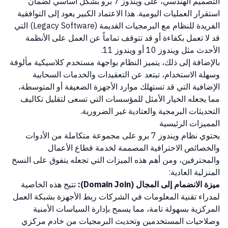
التصميم الهندسي، على ويندوز 7 برو بشكل أساسي لضمان
استقرار العمليات اليومية. هذا الاعتماد الكبير يعود إلى التوافقية
الفريدة للنظام مع البرمجيات القديمة (Legacy Software) التي
قد لا تعمل بكفاءة أو قد تتوقف تماماً عن العمل على الأنظمة
الأحدث مثل ويندوز 10 أو ويندوز 11.
بالإضافة إلى ذلك، يتميز النظام بواجهة مستخدم كلاسيكية مألوفة
وسهلة الاستخدام، تبتعد عن التعقيدات والخدمات السحابية
الإضافية التي قد تستهلك موارد الأجهزة الضعيفة أو المتوسطة،
مما يجعله الخيار الأمثل للمؤسسات التي تسعى لتقليل تكاليف
التحديثات البرمجية والعتادية غير الضرورية.
المميزات الرئيسية
يحتوي نظام ويندوز 7 برو على مجموعة متكاملة من الأدوات
والخصائص الاحترافية المصممة لخدمة قطاع الأعمال
والمحترفين، ومن أهم هذه الميزات التي تجعله يتفوق على النسخ
المنزلية العادية:
ميزة الانضمام إلى المجال (Domain Join):
تتيح هذه الخاصية
لمدراء تقنية المعلومات في الشركات ربط الأجهزة بشبكة العمل
المركزية بسهولة تامة، مما يسمح بإدارة السياسات الأمنية
وصلاحيات المستخدمين وتحديث البرمجيات من خادم مركزي