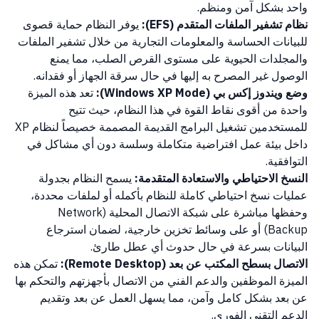
واحد بشكل آمن ومنظم.
نظام تشفير الملفات المتقدم (EFS):
يوفر النظام حماية قصوى
للبيانات الحساسة والمعلومات التجارية من خلال تشفير الملفات
والمجلدات الحيوية على مستوى القرص الصلب، مما يمنع
الوصول غير المصرح به إليها في حال سرقة الجهاز أو فقدانه.
وضع ويندوز إكس بي (Windows XP Mode):
تعد هذه الميزة
واحدة من أقوى نقاط القوة في هذا النظام، حيث تتيح
للمستخدمين تشغيل البرامج القديمة المصممة خصيصاً لنظام XP
داخل بيئة عمل افتراضية متكاملة وسلسة دون أي مشاكل في
التوافقية.
النسخ الاحتياطي والاستعادة المتقدمة:
يسمح النظام بجدولة
عمليات نسخ احتياطي كاملة للنظام بأكمله أو لملفات محددة،
وحفظها مباشرة على شبكة الاتصال المحلية (Network
Backup) أو على وسائط تخزين خارجية، لضمان استرجاع
البيانات بسرعة في حال حدوث أي عطل طارئ.
الاتصال بسطح المكتب عن بعد (Remote Desktop):
تمكن هذه
الميزة الموظفين والدعم الفني من الاتصال بأجهزتهم والتحكم بها
عن بعد بشكل كامل وآمن، مما يسهل العمل عن بعد وتقديم
الدعم التقني الفوري.