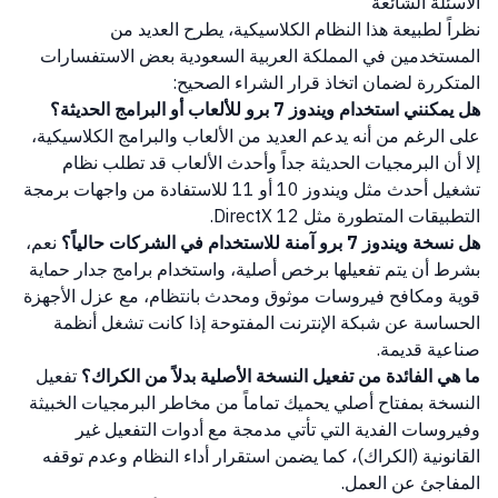
الأسئلة الشائعة
نظراً لطبيعة هذا النظام الكلاسيكية، يطرح العديد من
المستخدمين في المملكة العربية السعودية بعض الاستفسارات
المتكررة لضمان اتخاذ قرار الشراء الصحيح:
هل يمكنني استخدام ويندوز 7 برو للألعاب أو البرامج الحديثة؟
على الرغم من أنه يدعم العديد من الألعاب والبرامج الكلاسيكية،
إلا أن البرمجيات الحديثة جداً وأحدث الألعاب قد تطلب نظام
تشغيل أحدث مثل ويندوز 10 أو 11 للاستفادة من واجهات برمجة
التطبيقات المتطورة مثل DirectX 12.
هل نسخة ويندوز 7 برو آمنة للاستخدام في الشركات حالياً؟
نعم،
بشرط أن يتم تفعيلها برخص أصلية، واستخدام برامج جدار حماية
قوية ومكافح فيروسات موثوق ومحدث بانتظام، مع عزل الأجهزة
الحساسة عن شبكة الإنترنت المفتوحة إذا كانت تشغل أنظمة
صناعية قديمة.
ما هي الفائدة من تفعيل النسخة الأصلية بدلاً من الكراك؟
تفعيل
النسخة بمفتاح أصلي يحميك تماماً من مخاطر البرمجيات الخبيثة
وفيروسات الفدية التي تأتي مدمجة مع أدوات التفعيل غير
القانونية (الكراك)، كما يضمن استقرار أداء النظام وعدم توقفه
المفاجئ عن العمل.