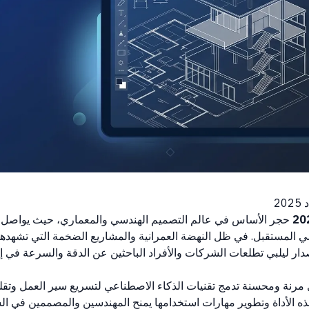
2
حجر الأساس في عالم التصميم الهندسي والمعماري، حيث يواصل تق
المستقبل. في ظل النهضة العمرانية والمشاريع الضخمة التي تشهدها 
صدار ليلبي تطلعات الشركات والأفراد الباحثين عن الدقة والسرعة في إ
ل مرنة ومحسنة تدمج تقنيات الذكاء الاصطناعي لتسريع سير العمل وتقلي
ذه الأداة وتطوير مهارات استخدامها يمنح المهندسين والمصممين في 