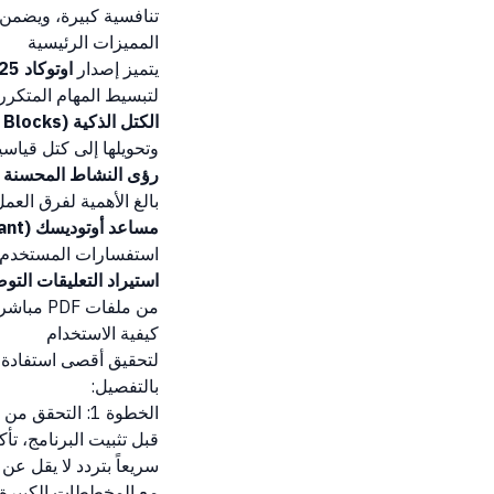
تنافسية كبيرة، ويضمن ت
المميزات الرئيسية
يتميز إصدار
اوتوكاد 2025
لتبسيط المهام المتكرر
الكتل الذكية (Smart Blocks):
وتحويلها إلى كتل قياس
رؤى النشاط المحسنة (Activity Insights)
بالغ الأهمية لفرق الع
مساعد أوتوديسك (Autodesk Assistant):
استفسارات المستخدم وت
استيراد التعليقات التوضيحية (ort & Assist
من ملفات PDF مباشرة في لوحة الرسم الرقمية بشكل آلي ذكي.
كيفية الاستخدام
لتحقيق أقصى استفادة 
بالتفصيل:
الخطوة 1: التحقق من متطلبات النظام
قبل تثبيت البرنامج، تأ
مع المخططات الكبيرة، با