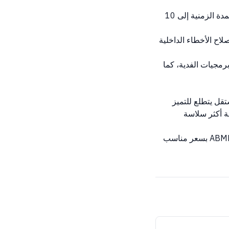
تأكد من تفعيل خاصية الحفظ التلقائي (Automatic Save) وضبط المدة الزمنية إلى 10
مستخدمة وإصلاح الأخطاء الداخلية
مجيات الفدية، كما
قل يتطلع للتميز
ة أكثر سلاسة
إذا كنت بحاجة إلى ترخيص أصلي لـ Autocad 2025 windows lifetime، تجده في متجر ABMKeys بسعر مناسب