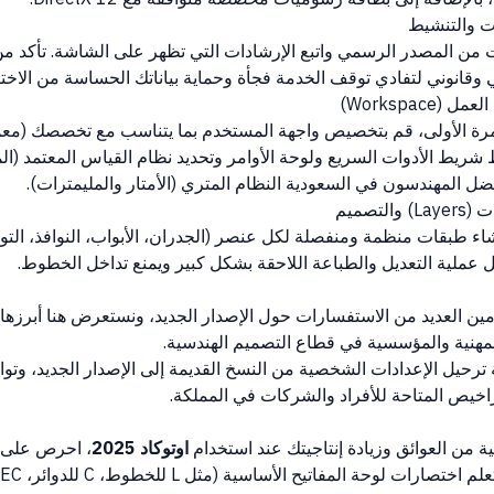
 من المصدر الرسمي واتبع الإرشادات التي تظهر على الشاشة. تأكد من 
قانوني لتفادي توقف الخدمة فجأة وحماية بياناتك الحساسة من الاختر
لمرة الأولى، قم بتخصيص واجهة المستخدم بما يتناسب مع تخصصك (معم
شريط الأدوات السريع ولوحة الأوامر وتحديد نظام القياس المعتمد (ال
ل المهندسون في السعودية النظام المتري (الأمتار والمليمترات).
شاء طبقات منظمة ومنفصلة لكل عنصر (الجدران، الأبواب، النوافذ، التوص
عملية التعديل والطباعة اللاحقة بشكل كبير ويمنع تداخل الخطوط.
ن العديد من الاستفسارات حول الإصدار الجديد، ونستعرض هنا أبرزها
لمهنية والمؤسسية في قطاع التصميم الهندسية.
ترحيل الإعدادات الشخصية من النسخ القديمة إلى الإصدار الجديد، وتو
راخيص المتاحة للأفراد والشركات في المملكة.
 من العوائق وزيادة إنتاجيتك عند استخدام
اوتوكاد 2025
، احرص على تط