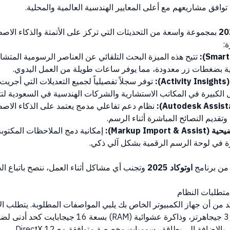
وافق مشاريعهم مع أعلى المعايير الهندسية العالمية والمحلية.
بمجموعة واسعة من التحديثات التي تركز على الأتمتة والذكاء الا
ة:
تتيح هذه الميزة البحث التلقائي عن العناصر الرسومية المتش
ية بضغطات زر معدودة، مما يوفر ساعات طويلة من العمل اليدوي.
:
توفر سجلاً تفصيلياً لجميع التعديلات التي أجري
مل الكبيرة في المكاتب الاستشارية والشركات الهندسية في السعودية لتت
نظام دعم تفاعلي مدمج يعتمد على الذكاء الاصط
قديم النصائح المباشرة أثناء الرسم.
Markup Imp):
إمكانية دمج الملاحظات المكتوبة 
من برنامج
اوتوكاد 2025
وتجنب أي مشاكل أثناء العمل، ننصح باتباع الخ
كد من أن جهاز الكمبيوتر الخاص بك يلبي المواصفات المطلوبة. يتطلب الإ
سريعاً بتردد لا يقل عن 3 جيجاهرتز، وذاكرة عشوائية (RAM)
لإضافة إلى بطاقة رسوميات مخصصة متوافقة مع DirectX 12.