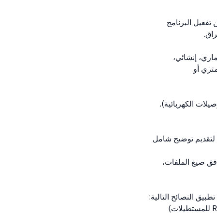
تفعيل البرنامج
اق.
اري، إنشائي،
متري أو
يلات الكهربائية).
 لتقديم توضيح شامل
افق صيغ الملفات،
بيق النصائح التالية:
تعلم اختصارات لوحة المفاتيح الأساسية (مثل L للخطوط، C للدوائر، REC للمستطيلات)