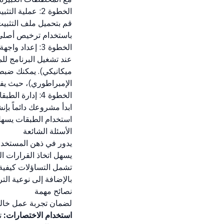
الخطوة 2: عملية التثبيت والتنشيط
قم بتحميل ملف التثبيت
باستخدام ترخيص أصلي و
الخطوة 3: إعداد واجهة العمل (Workspace)
عند تشغيل البرنامج ل
ميكانيكي). يمكنك ضبط 
الإمبراطوري)، حيث يفض
الخطوة 4: إدارة الطبقات (Layers) والتصميم
ابدأ مشروعك دائماً بإن
استخدام الطبقات يسهل 
الأسئلة الشائعة
يدور في ذهن المستخدمي
يسهل اتخاذ القرارات ا
تشمل التساؤلات كيفية 
بالإضافة إلى نوعية الت
نصائح مهمة
لضمان تجربة عمل خالية
استخدام الاختصارات: