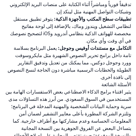
تدقيقاً فورياً ومباشراً أثناء الكتابة على منصات البريد الإلكتروني
وشبكات التواصل المهنية مثل لينكد إن.
تطبيقات سطح المكتب والأجهزة الذكية:
يتوفر تطبيق مستقل
لنظامي التشغيل ويندوز وماك، بالإضافة إلى لوحة مفاتيح
مخصصة للهواتف الذكية بنظامي أندرويد وiOS لتصحيح نصوصك
في أي وقت وأي مكان.
التكامل مع مستندات أوفيس وجوجل:
يعمل البرنامج بسلاسة
تامة داخل برامج تحرير النصوص الشهيرة مثل مايكروسوفت
وورد وجوجل دوكس، مما يمكنك من تعديل وتدقيق التقارير
الطويلة والخطابات الرسمية مباشرة دون الحاجة لنسخ النصوص
إلى نافذة أخرى.
الأسئلة الشائعة
يثير اقتناء برامج الذكاء الاصطناعي بعض الاستفسارات الهامة بين
المستخدمين في السوق السعودي. من أبرز هذه التساؤلات مدى
سرية وحماية البيانات الشخصية والمهنية المدخلة في البرنامج؛
وتلتزم الشركة المطورة بأعلى معايير التشفير لضمان أمن
المعلومات الحساسة وعدم مشاركتها مع أطراف خارجية. كما
يتساءل البعض عن الفروق الجوهرية بين النسخة المجانية
والنسخة المدفوعة؛ حيث تقتصر المجانية على إصلاح الأخطاء