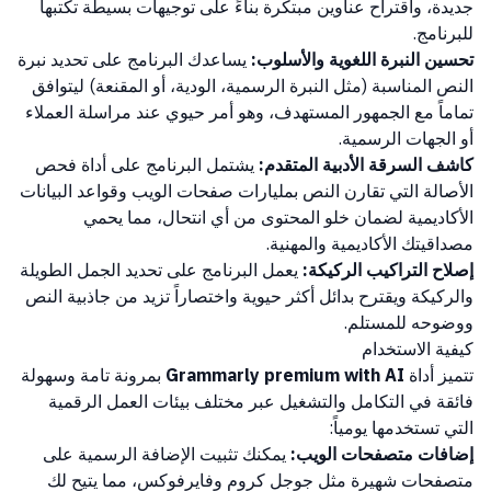
جديدة، واقتراح عناوين مبتكرة بناءً على توجيهات بسيطة تكتبها
للبرنامج.
تحسين النبرة اللغوية والأسلوب:
يساعدك البرنامج على تحديد نبرة
النص المناسبة (مثل النبرة الرسمية، الودية، أو المقنعة) ليتوافق
تماماً مع الجمهور المستهدف، وهو أمر حيوي عند مراسلة العملاء
أو الجهات الرسمية.
كاشف السرقة الأدبية المتقدم:
يشتمل البرنامج على أداة فحص
الأصالة التي تقارن النص بمليارات صفحات الويب وقواعد البيانات
الأكاديمية لضمان خلو المحتوى من أي انتحال، مما يحمي
مصداقيتك الأكاديمية والمهنية.
إصلاح التراكيب الركيكة:
يعمل البرنامج على تحديد الجمل الطويلة
والركيكة ويقترح بدائل أكثر حيوية واختصاراً تزيد من جاذبية النص
ووضوحه للمستلم.
كيفية الاستخدام
تتميز أداة
Grammarly premium with AI
بمرونة تامة وسهولة
فائقة في التكامل والتشغيل عبر مختلف بيئات العمل الرقمية
التي تستخدمها يومياً:
إضافات متصفحات الويب:
يمكنك تثبيت الإضافة الرسمية على
متصفحات شهيرة مثل جوجل كروم وفايرفوكس، مما يتيح لك