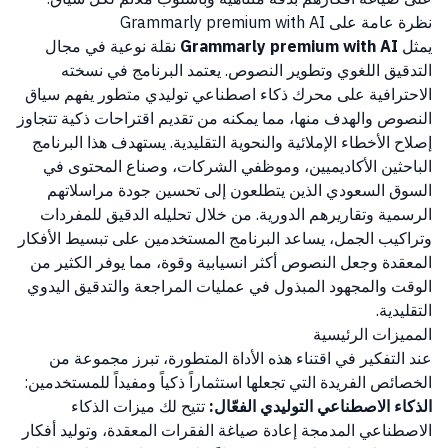
نظرة عامة على Grammarly premium with AI
يمثل
Grammarly premium with AI
نقلة نوعية في مجال
التدقيق اللغوي وتطوير النصوص. يعتمد البرنامج في نسخته
الاحترافية على محرك ذكاء اصطناعي توليدي متطور يفهم سياق
النصوص والهدف منها، مما يمكنه من تقديم اقتراحات ذكية تتجاوز
إصلاح الأخطاء الإملائية والنحوية التقليدية. يستهدف هذا البرنامج
الباحثين الأكاديميين، وموظفي الشركات، وصناع المحتوى في
السوق السعودي الذين يتطلعون إلى تحسين جودة مراسلاتهم
الرسمية وتقاريرهم الدورية. من خلال تحليله الدقيق للمفردات
وتراكيب الجمل، يساعد البرنامج المستخدمين على تبسيط الأفكار
المعقدة وجعل النصوص أكثر انسيابية وقوة، مما يوفر الكثير من
الوقت والمجهود المبذول في عمليات المراجعة والتدقيق اليدوي
التقليدية.
المميزات الرئيسية
عند التفكير في اقتناء هذه الأداة المتطورة، تبرز مجموعة من
الخصائص الفريدة التي تجعلها استثماراً ذكياً ومفيداً للمستخدمين:
الذكاء الاصطناعي التوليدي الفعّال:
تتيح لك ميزات الذكاء
الاصطناعي المدمجة إعادة صياغة الفقرات المعقدة، وتوليد أفكار