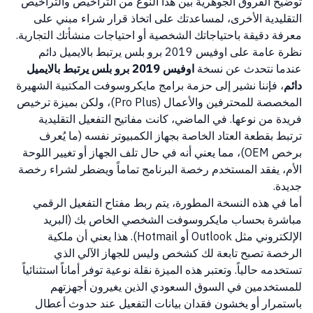
توضيح الفروق الجوهرية بين هذا النوع من التراخيص والتراخيص
التقليدية الأخرى، لمساعدتك على اتخاذ قرار شراء مبني على
معرفة دقيقة باحتياجاتك الشخصية أو احتياجات منشأتك التجارية.
نظرة عامة على اوفيس 2019 برو بلس يرتبط بالايميل دائم
عندما نتحدث عن نسخة
اوفيس 2019 برو بلس يرتبط بالايميل
دائم
، فإننا نشير إلى حزمة برامج مايكروسوفت المكتبية الشهيرة
المخصصة للمحترفين والأعمال (Pro Plus)، ولكن بميزة ترخيص
فريدة من نوعها. في الماضي، كانت مفاتيح التفعيل التقليدية
ترتبط بقطعة العتاد الخاصة بجهاز الكمبيوتر نفسه (ما يُعرف
برخص OEM)، مما يعني أنه في حال تلف الجهاز أو تغيير اللوحة
الأم، يفقد المستخدم رخصة البرنامج تماماً ويضطر لشراء رخصة
جديدة.
أما في هذه النسخة المطورة، يتم ربط مفتاح التفعيل الرقمي
مباشرة بحساب مايكروسوفت الشخصي الخاص بك (البريد
الإلكتروني مثل Outlook أو Hotmail). هذا يعني أن ملكية
الرخصة تصبح تابعة لك كشخص وليس للجهاز الآلي الذي
تستخدمه حالياً. وتعتبر هذه الميزة نقلة نوعية توفر أماناً استثنائياً
للمستخدمين في السوق السعودي الذين يغيرون أجهزتهم
باستمرار أو يخشون فقدان بيانات التفعيل عند حدوث أعطال