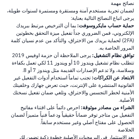
نصائح مهمة
لضمان تجربة مستخدم آمنة ومستقرة ومستمرة لسنوات طويلة،
يرجى اتباع النصائح التالية بعناية:
حماية حساب مايكروسوفت:
بما أن الترخيص مرتبط ببريدك
الإلكتروني، فمن الضروري جداً تفعيل ميزة التحقق بخطوتين
(2FA) لحماية بريدك من الاختراق، والتأكد من عدم نسيان كلمة
المرور الخاصة به.
توافق نظام التشغيل:
يرجى الملاحظة أن حزمة اوفيس 2019
تتطلب نظام تشغيل ويندوز 10 أو ويندوز 11 لكي تعمل بكفاءة
وسلاسة، ولا تدعم الإصدارات القديمة مثل ويندوز 7 أو 8.
الابتعاد عن الكراكات:
تجنب تماماً استخدام أدوات التفعيل غير
القانونية المنتشرة على الإنترنت، حيث تعرض جهازك وخلفيتك
الأمنية لخطر التجسس والاختراق، وتلغي ضمان تفعيل نسختك
الأصلية.
الشراء من مصادر موثوقة:
احرص دائماً على اقتناء مفاتيح
التفعيل من متاجر توفر ضماناً حقيقياً ودعماً فنياً متميزاً لضمان
الحصول على مفتاح أصلي وغير مستخدم سابقاً.
الخلاصة
يعد الاستثمار في البرمجيات الأصلية خطوة ذكية تضمن لك