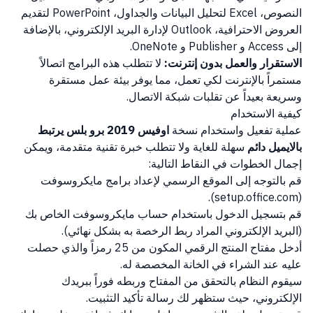
النصوص، Excel لتحليل البيانات والجداول، PowerPoint لتقديم
العروض الاحترافية، Outlook لإدارة البريد الإلكتروني، بالإضافة
إلى Access و Publisher و OneNote.
الاستقرار والعمل بدون إنترنت:
لا تتطلب هذه البرامج اتصالاً
مستمراً بالإنترنت لكي تعمل، مما يوفر بيئة عمل مستقرة
وسريعة بعيداً عن تقلبات شبكة الاتصال.
كيفية الاستخدام
عملية تفعيل واستخدام نسخة
اوفيس 2019 برو بلس يرتبط
بالايميل دائم
سهلة للغاية ولا تتطلب خبرة تقنية متقدمة، ويمكن
إجمال الخطوات في النقاط التالية:
قم بالتوجه إلى الموقع الرسمي لإعداد برامج مايكروسوفت
(setup.office.com).
قم بتسجيل الدخول باستخدام حساب مايكروسوفت الخاص بك
(البريد الإلكتروني المراد ربط الرخصة به بشكل نهائي).
أدخل مفتاح المنتج الرقمي المكون من 25 رمزاً والذي حصلت
عليه عند الشراء في الخانة المخصصة له.
سيقوم النظام بالتحقق من المفتاح وربطه فوراً ببريدك
الإلكتروني، حيث ستظهر لك رسالة تأكيد التثبيت.