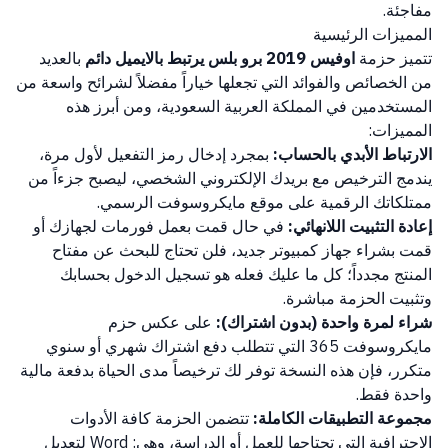
مفاجئة.
المميزات الرئيسية
تتميز حزمة
اوفيس 2019 برو بلس يرتبط بالايميل دائم
بالعديد
من الخصائص والفوائد التي تجعلها خياراً مفضلاً لشرائح واسعة من
المستخدمين في المملكة العربية السعودية، ومن أبرز هذه
المميزات:
الارتباط الأبدي بالحساب:
بمجرد إدخال رمز التفعيل لأول مرة،
يندمج الترخيص مع بريدك الإلكتروني الشخصي، ليصبح جزءاً من
ممتلكاتك الرقمية على موقع مايكروسوفت الرسمي.
إعادة التثبيت اللانهائي:
في حال قمت بعمل فورمات لجهازك أو
قمت بشراء جهاز كمبيوتر جديد، فلن تحتاج للبحث عن مفتاح
المنتج مجدداً؛ كل ما عليك فعله هو تسجيل الدخول بحسابك
وتثبيت الحزمة مباشرة.
شراء لمرة واحدة (بدون اشتراك):
على عكس حزم
مايكروسوفت 365 التي تتطلب دفع اشتراك شهري أو سنوي
متكرر، فإن هذه النسخة توفر لك ترخيصاً مدى الحياة بدفعة مالية
واحدة فقط.
مجموعة التطبيقات الكاملة:
تتضمن الحزمة كافة الأدوات
الاحترافية التي تحتاجها للعمل أو الدراسة، وهي: Word لتعديل