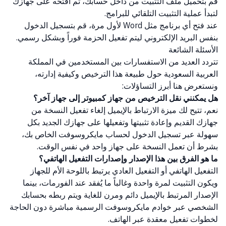
قم بتحميل ملف التثبيت من داخل حسابك، ثم افتحه على جهازك
لتبدأ عملية التثبيت التلقائي للبرامج.
عند فتح أي برنامج مثل Word لأول مرة، قم بتسجيل الدخول
بنفس البريد الإلكتروني ليتم تفعيل الحزمة فوراً وبشكل رسمي.
الأسئلة الشائعة
تتردد العديد من الاستفسارات بين المستخدمين في المملكة
العربية السعودية حول طبيعة هذا الترخيص وكيفية إدارته،
ونستعرض هنا أبرز التساؤلات:
هل يمكنني نقل الترخيص من جهاز كمبيوتر إلى جهاز آخر؟
نعم، تتيح لك ميزة الارتباط بالإيميل إلغاء تفعيل النسخة من
جهازك القديم وإعادة تثبيتها وتفعيلها على جهازك الجديد بكل
سهولة عبر تسجيل الدخول لحساب مايكروسوفت الخاص بك،
بشرط أن تعمل النسخة على جهاز واحد في نفس الوقت.
ما هو الفرق بين هذا الإصدار وإصدارات التفعيل الهاتفي؟
التفعيل الهاتفي أو التفعيل العادي يرتبط باللوحة الأم للجهاز
ويكون التثبيت لمرة واحدة وغالباً ما يُفقد عند الفورمات، بينما
الإصدار المرتبط بالإيميل دائم ومرن للغاية ويتم ربطه بحسابك
الشخصي عبر خوادم مايكروسوفت الرسمية مباشرة دون الحاجة
لخطوات تفعيل معقدة عبر الهاتف.